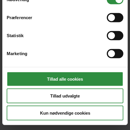
Præferencer
Statistik
Marketing
Tillad alle cookies
FLT Alarmer ApS | Fjordparken 36, 5800 Nyborg
Tillad udvalgte
| Telefonnr.:
65310651
| E-mail:
fl@flt.dk
|
CVR-nummer: 30544382
Kun nødvendige cookies