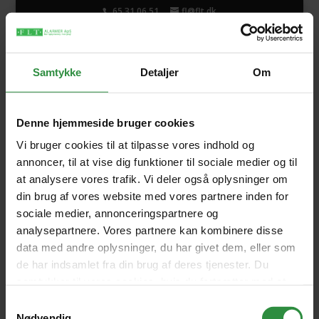
65 31 06 51
fl@flt.dk
Samtykke
Detaljer
Om
Båndkontakt
Denne hjemmeside bruger cookies
Vi bruger cookies til at tilpasse vores indhold og
annoncer, til at vise dig funktioner til sociale medier og til
at analysere vores trafik. Vi deler også oplysninger om
Beskrivelse
din brug af vores website med vores partnere inden for
sociale medier, annonceringspartnere og
analysepartnere. Vores partnere kan kombinere disse
data med andre oplysninger, du har givet dem, eller som
Specifikationer:
de har indsamlet fra din brug af deres tjenester. Du
samtykker til vores cookies, hvis du fortsætter med at
anvende vores hjemmeside.
Samtykkevalg
Nødvendig