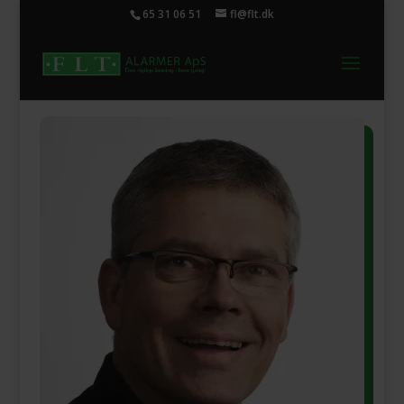
65 31 06 51
fl@flt.dk