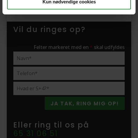
Kun nødvendige cookies
Den rigtige løsning hver gang!
Vil du ringes op?
Felter markeret med en
*
skal udfyldes
Eller ring til os på
65 31 06 51