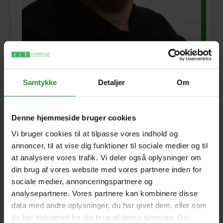
Samtykke
Detaljer
Om
Profil for FLT Alarmer ApS
Denne hjemmeside bruger cookies
FLT Alarmer ApS drives af Flemming Larsen og
Vi bruger cookies til at tilpasse vores indhold og
er hjemmehørende i Nyborg på Fyn, centralt
annoncer, til at vise dig funktioner til sociale medier og til
beliggende i Danmark.
at analysere vores trafik. Vi deler også oplysninger om
din brug af vores website med vores partnere inden for
Det hele begyndte i 1987 hvor firmaet
sociale medier, annonceringspartnere og
Flemming Larsen Tyverialarmer og Tekniske
analysepartnere. Vores partnere kan kombinere disse
Alarmer blev etableret, som så siden skiftede
data med andre oplysninger, du har givet dem, eller som
navn til FLT Alarmer og 1. januar 2007 blev til
de har indsamlet fra din brug af deres tjenester. Du