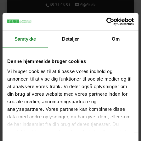
65 31 06 51
fl@flt.dk
Samtykke
Detaljer
Om
FLT-OA Overfaldsalarm
Denne hjemmeside bruger cookies
Vi bruger cookies til at tilpasse vores indhold og
annoncer, til at vise dig funktioner til sociale medier og til
Beskrivelse
at analysere vores trafik. Vi deler også oplysninger om
FLT-OA er bygget op af et PowerCode trådløst
din brug af vores website med vores partnere inden for
sociale medier, annonceringspartnere og
sender og modtager-system. Senderne kan fås
analysepartnere. Vores partnere kan kombinere disse
som halssmykke-, lomme- eller
data med andre oplysninger, du har givet dem, eller som
armbåndssender.
de har indsamlet fra din brug af deres tjenester. Du
samtykker til vores cookies, hvis du fortsætter med at
FLT-OA består af en centralenhed samt et
anvende vores hjemmeside.