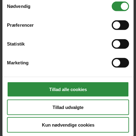
antal trådløse sendere.
Samtykkevalg
Nødvendig
Personen, der får brug for hjælp, trykker på sin
sender og aktiverer derved centralenheden.
Præferencer
Statistik
En lydgiver begynder at hyle og en lysdiode
viser hvilken sender der har sendt alarm.
Marketing
FLT-OA kan udvides med en telefonsender, så
alarmerne kan overvåges af en vagtcentral eller
anden form for modtager.
Tillad alle cookies
Tillad udvalgte
FLT Alarmer ApS | Fjordparken 36, 5800 Nyborg
Kun nødvendige cookies
| Telefonnr.:
65310651
| E-mail:
fl@flt.dk
|