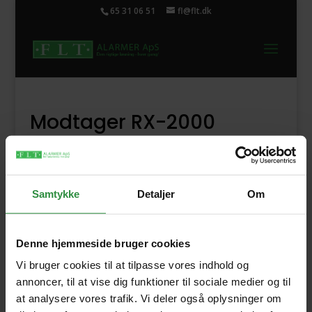
65 31 06 51
fl@flt.dk
Modtager RX-2000
Beskrivelse
Samtykke
Detaljer
Om
RX-2000 Modtager er en modtager til
forskellige former for sendere.
Omskifteren stilles på ON. Modtageren er nu
Denne hjemmeside bruger cookies
klar til brug.
Vi bruger cookies til at tilpasse vores indhold og
annoncer, til at vise dig funktioner til sociale medier og til
Når der kommer et opkald hyler beeperen. For
at analysere vores trafik. Vi deler også oplysninger om